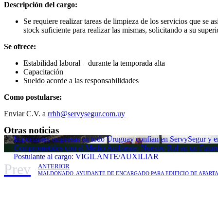
Descripción del cargo:
Se requiere realizar tareas de limpieza de los servicios que se a
stock suficiente para realizar las mismas, solicitando a su super
Se ofrece:
Estabilidad laboral – durante la temporada alta
Capacitación
Sueldo acorde a las responsabilidades
Como postularse:
Enviar C.V. a
rrhh@servysegur.com.uy
Otras noticias
Importantes empresas en todo Uruguay confían en ServySegur y en 
Comprometidos con el Medio Ambiente: Nuestro Rol en un Futuro
Postulante al cargo: VIGILANTE/AUXILIAR
Prev
ANTERIOR
MALDONADO: AYUDANTE DE ENCARGADO PARA EDIFICIO DE APART