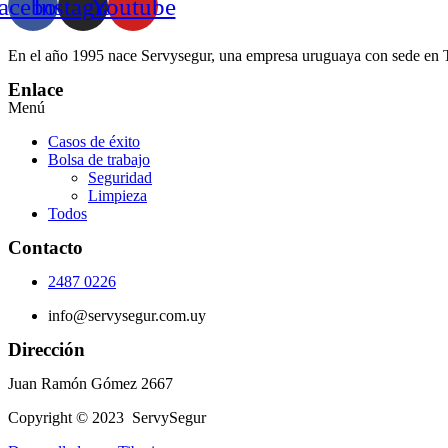
acebook
Instagram
Youtube
En el año 1995 nace Servysegur, una empresa uruguaya con sede en Tre
Enlace
Menú
Casos de éxito
Bolsa de trabajo
Seguridad
Limpieza
Todos
Contacto
2487 0226
info@servysegur.com.uy
Dirección
Juan Ramón Gómez 2667
Copyright © 2023 ServySegur