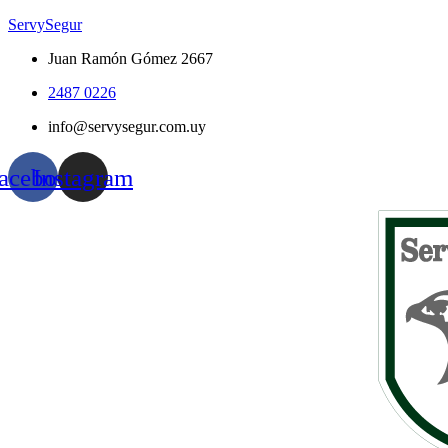
ServySegur
Juan Ramón Gómez 2667
2487 0226
info@servysegur.com.uy
acebook
Instagram