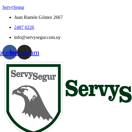
ServySegur
Juan Ramón Gómez 2667
2487 0226
info@servysegur.com.uy
acebook
Instagram