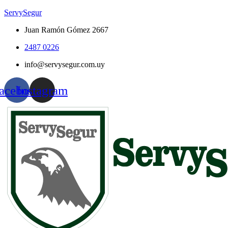
ServySegur
Juan Ramón Gómez 2667
2487 0226
info@servysegur.com.uy
acebook
Instagram